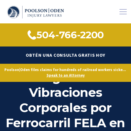
504-766-2200
OBTÉN UNA CONSULTA GRATIS HOY
Poolson|Oden files claims for hundreds of railroad workers sickened by decades of toxic exposure, citing Norfolk Southern’s longstanding knowledge of hazardous conditions.
Abogado de
Speak to an Attorney
Vibraciones
Corporales por
Ferrocarril FELA en