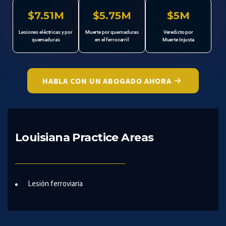
$7.51M
$5.75M
$5M
Lesiones eléctricas y por
Muerte por quemaduras
Veredicto por
quemaduras
en el ferrocarril
Muerte Injusta
HABLA CON UN ABOGADO AHORA
Louisiana Practice Areas
Lesión ferroviaria