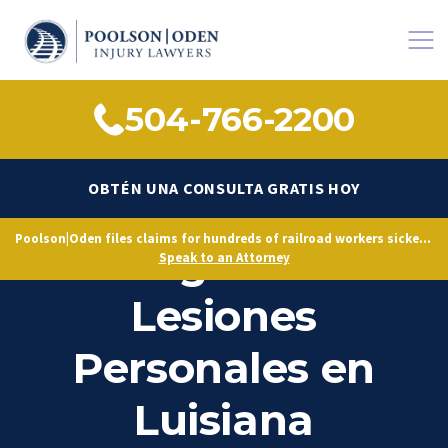
504-766-2200
OBTÉN UNA CONSULTA GRATIS HOY
Poolson|Oden files claims for hundreds of railroad workers sickened by decades of toxic exposure, citing Norfolk Southern’s longstanding knowledge of hazardous conditions.
Abogado de
Speak to an Attorney
Lesiones
Personales en
Luisiana