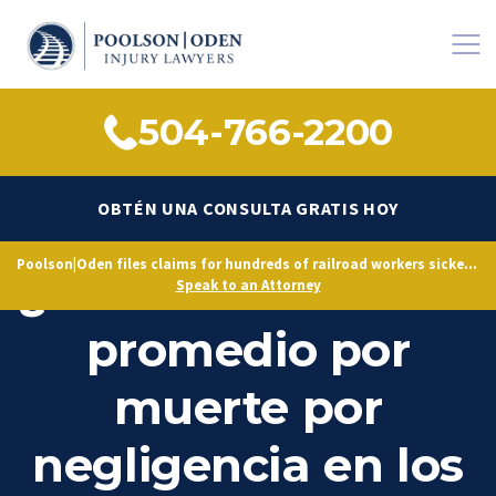
504-766-2200
OBTÉN UNA CONSULTA GRATIS HOY
Poolson|Oden files claims for hundreds of railroad workers sickened by decades of toxic exposure, citing Norfolk Southern’s longstanding knowledge of hazardous conditions.
¿Cuál es el acuerdo
Speak to an Attorney
promedio por
muerte por
negligencia en los