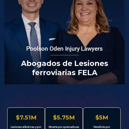
Poolson Oden Injury Lawyers
Abogados de Lesiones
ferroviarias FELA
$7.51M
$5.75M
$5M
Lesiones eléctricas y por
Muerte por quemaduras
Veredicto por