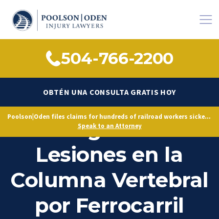
504-766-2200
OBTÉN UNA CONSULTA GRATIS HOY
Poolson|Oden files claims for hundreds of railroad workers sickened by decades of toxic exposure, citing Norfolk Southern’s longstanding knowledge of hazardous conditions.
Abogado de
Speak to an Attorney
Lesiones en la
Columna Vertebral
por Ferrocarril