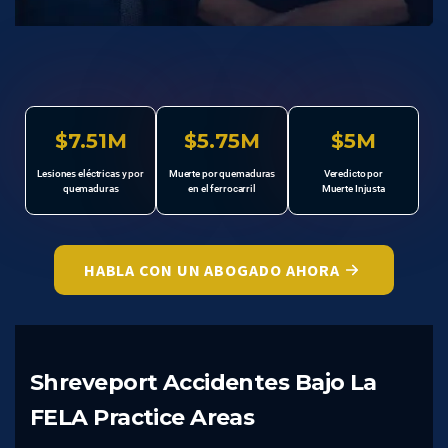
$7.51M
$5.75M
$5M
Lesiones eléctricas y por
Muerte por quemaduras
Veredicto por
quemaduras
en el ferrocarril
Muerte Injusta
HABLA CON UN ABOGADO AHORA
Shreveport Accidentes Bajo La
FELA Practice Areas